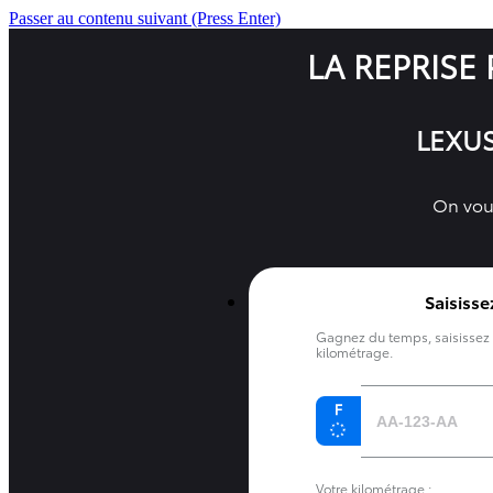
Passer au contenu suivant
(Press Enter)
LA REPRISE 
LEXU
On vous
Saisisse
Gagnez du temps, saisissez 
kilométrage.
Votre kilométrage :