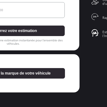
d’
Rap
rez votre estimation
Est
l’I
ne estimation instantanée pour l’ensemble des
véhicules.
 la marque de votre véhicule