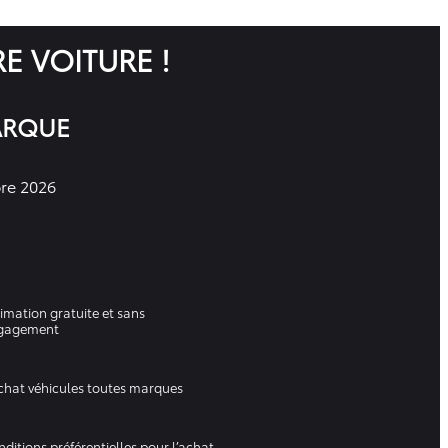
RE VOITURE !
ARQUE
re 2026
imation gratuite et sans
gagement
chat véhicules toutes marques
ditions préférentielles pour l’achat